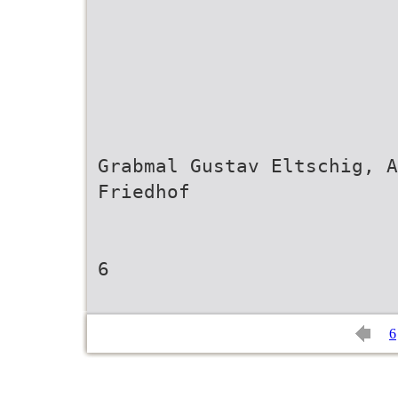
Grabmal Gustav Eltschig, A
Friedhof
6
6